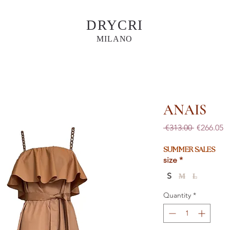
DRYCRI
MILANO
ANAIS
Regular
S
 €313.00 
€266.05
Price
Pr
SUMMER SALES
size
*
S
M
L
Quantity
*