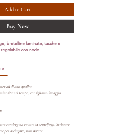
Add to Cart
Buy Now
e, bretelline laminate, tasche e
o regolabile con nodo
ra
teriali di alta qualità.
inosità nel tempo, consigliamo lavaggio
ll
re candeggina evitare la centrifuga. Strizzare
re per asciugare, non stirare.