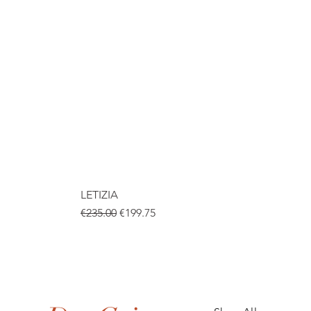
LETIZIA
Regular Price
Sale Price
€235.00
€199.75
.