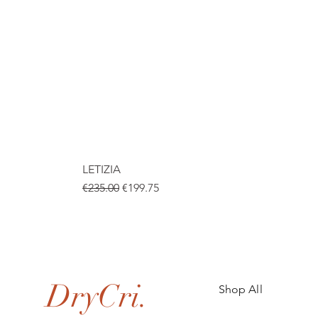
LETIZIA
Regular Price
Sale Price
€235.00
€199.75
.
DryCri.
Shop All