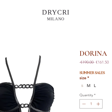
DRYCRI
MILANO
DORINA
Regular
S
 €190.00 
€161.50
Price
Pr
SUMMER SALES
size
*
M
L
S
Quantity
*