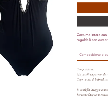
Costume intero con d
regolabili con cursor
Composizione e cu
Composizione:
82% pa 18% ea polyamide 
Capo dotato di imbottitura
Si consiglia lavaggio a ma
Strizzare l'acqua in eccess