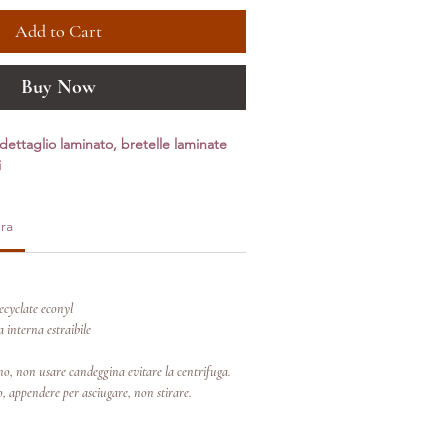
Add to Cart
Buy Now
ettaglio laminato, bretelle laminate
i
ra
recyclate econyl
 interna estraibile
no, non usare candeggina evitare la centrifuga.
o, appendere per asciugare, non stirare.