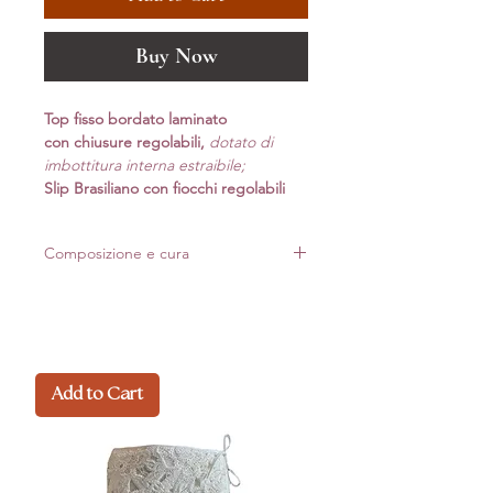
Buy Now
Top fisso bordato laminato
con chiusure regolabili,
do
tato di
imbottitura interna estraibile;
Slip Brasiliano con fiocchi regolabili
Composizione e cura
Realizzato in Italia con materiali di alta qualità.
Per mantenere forma e luminosità nel tempo,
consigliamo lavaggio delicato*
Add to Cart
Composizione: 80%pa 20%ea
*Lavaggio a mano: non usare candeggina
evitare la centrifuga. Strizzare l'acqua in