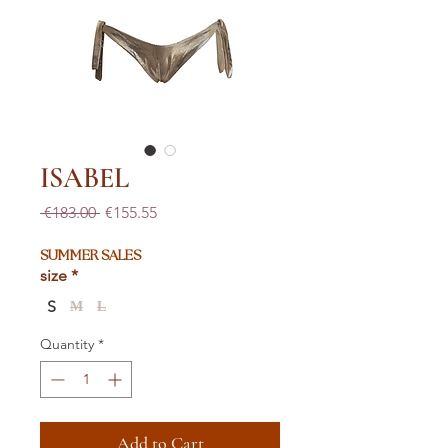
ISABEL
Regular
Sale
 €183.00 
€155.55
Price
Price
SUMMER SALES
size
*
S
M
L
Quantity
*
Add to Cart