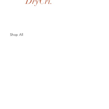
DryCri.
Shop All
About Us
Contacts
Size Guide
Shipping & Returns
Terms and Conditions
Payment Methods