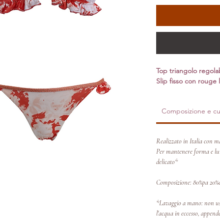
Top triangolo regola
Slip fisso con rouge l
Composizione e cu
Realizzato in Italia con ma
Per mantenere forma e lum
delicato*
Composizione: 80%pa 20%
*Lavaggio a mano: non usa
l'acqua in eccesso, appende