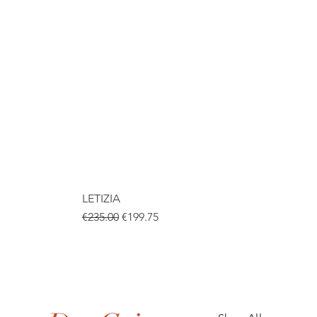
LETIZIA
Regular Price
Sale Price
€235.00
€199.75
.