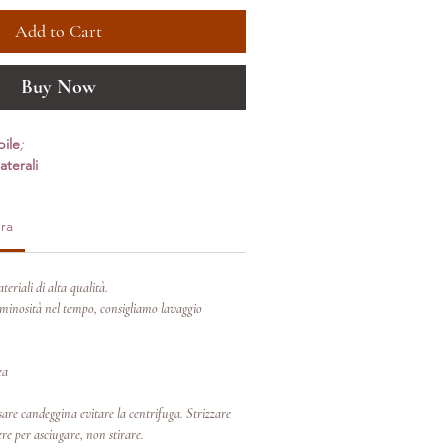
Add to Cart
Buy Now
bile
;
aterali
ra
teriali di alta qualità.
inosità nel tempo, consigliamo lavaggio
ea
re candeggina evitare la centrifuga. Strizzare
re per asciugare, non stirare.