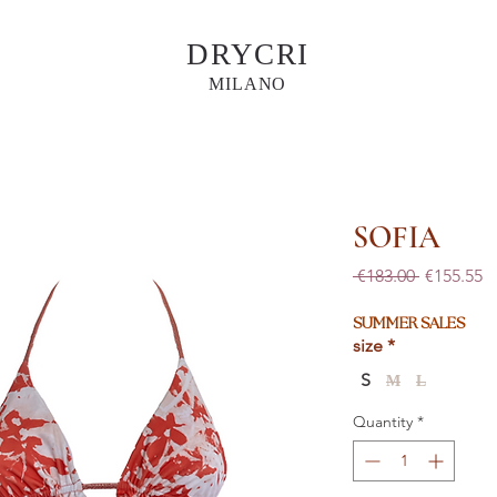
DRYCRI
MILANO
SOFIA
Regular
S
 €183.00 
€155.55
Price
Pr
SUMMER SALES
size
*
S
M
L
Quantity
*