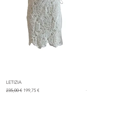
LETIZIA
ISABEL
Standardpreis
Sale-Preis
Standardpreis
235,00 €
199,75 €
190,00 €