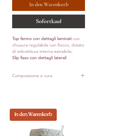
In den Warenkorb
Sofortkauf
Top fermo con dettagli laminati
con
chiusura regolabile con fiocco, dotato
di imbottitura interna estraibile;
Slip fisso con dettagli laterali
Composizione e cura
Composizione:
82% pa 18% ea polyamide recyclate econyl
Capo dotato di imbottitura interna estraibile
Si consiglia lavaggio a mano, non usare
In den Warenkorb
candeggina evitare la centrifuga. Strizzare
l'acqua in eccesso, appendere per asciugare, non
stirare.