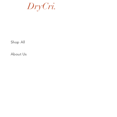
DryCri.
Shop All
About Us
Contatti
Guida alle Taglie
Spedizioni & Resi
Termini e Condizioni