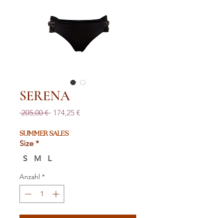
SERENA
Standardpreis
Sale-
 205,00 € 
174,25 €
Preis
SUMMER SALES
Size
*
S
M
L
Anzahl
*