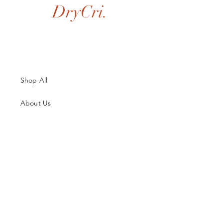
DryCri.
Shop All
About Us
Contatti
Guida alle Taglie
Spedizioni & Resi
Termini e Condizioni