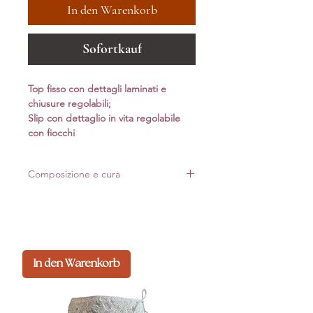
In den Warenkorb
Sofortkauf
Top fisso con dettagli laminati e
chiusure regolabili;
Slip con dettaglio in vita regolabile
con fiocchi
Composizione e cura
Realizzato in Italia con materiali di alta qualità.
Per mantenere forma e luminosità nel tempo,
consigliamo lavaggio delicato*
In den Warenkorb
Composizione: 80%pa 20%ea
*Lavaggio a mano: non usare candeggina