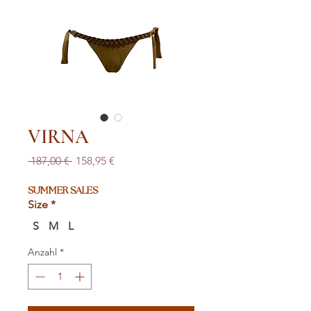
VIRNA
Standardpreis
Sale-
 187,00 € 
158,95 €
Preis
SUMMER SALES
Size
*
S
M
L
Anzahl
*