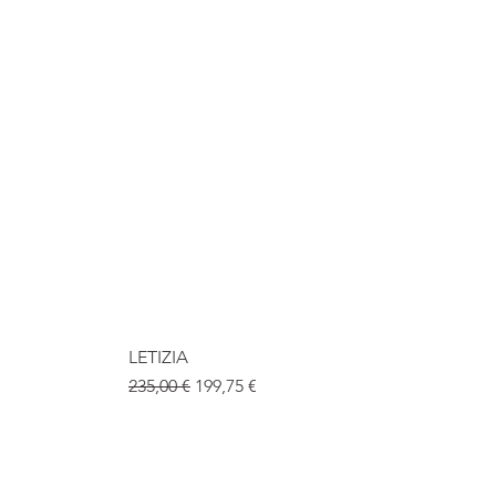
LETIZIA
Standardpreis
Sale-Preis
235,00 €
199,75 €