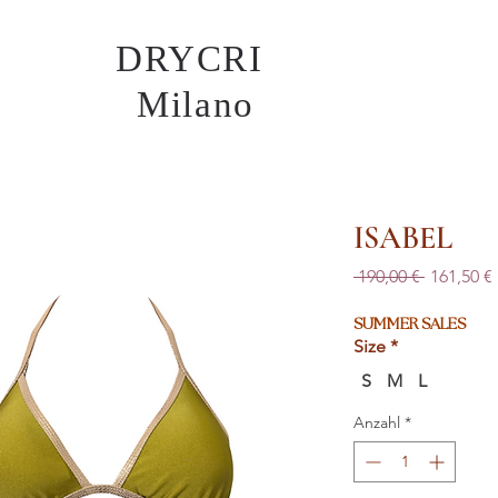
DRYCRI
Milano
ISABEL
Standard
 190,00 € 
161,50 €
SUMMER SALES
Size
*
S
M
L
Anzahl
*