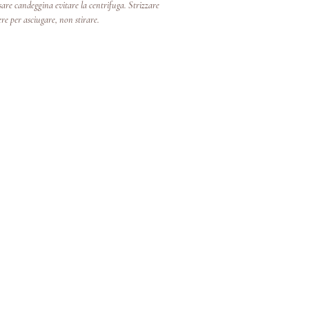
re candeggina evitare la centrifuga. Strizzare
re per asciugare, non stirare.
In den 