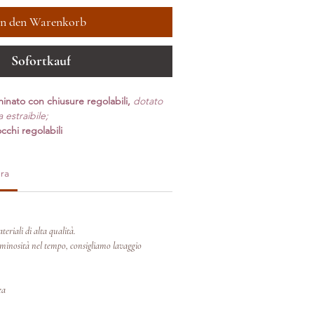
In den Warenkorb
Sofortkauf
minato con chiusure regolabili,
do
tato
 estraibile;
occhi regolabili
ra
teriali di alta qualità.
inosità nel tempo, consigliamo lavaggio
ea