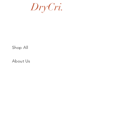
DryCri.
Shop All
About Us
Contatti
Guida alle Taglie
Spedizioni & Resi
Termini e Condizioni