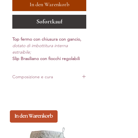
In den Warenkorb
Sofortkauf
Top fermo con chiusura con gancio,
do
tato di imbottitura interna
estraibile;
Slip Brasiliano con fiocchi regolabili
Composizione e cura
Realizzato in Italia con materiali di alta qualità.
Per mantenere forma e luminosità nel tempo,
consigliamo lavaggio delicato*
In den Warenkorb
Composizione: 80%pa 20%ea
*Lavaggio a mano: non usare candeggina