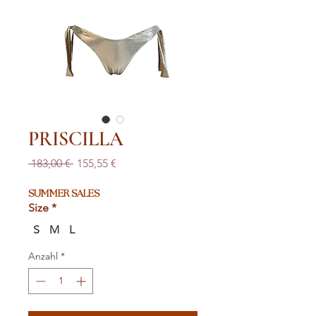
PRISCILLA
Standardpreis
Sale-
 183,00 € 
155,55 €
Preis
SUMMER SALES
Size
*
S
M
L
Anzahl
*