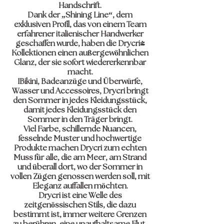
Handschrift.
Dank der „Shining Line“, dem
exklusiven Profil, das von einem Team
erfahrener italienischer Handwerker
geschaffen wurde, haben die Drycri-
Kollektionen einen außergewöhnlichen
Glanz, der sie sofort wiedererkennbar
macht.
IBikini, Badeanzüge und Überwürfe,
Wasser und Accessoires, Drycri bringt
den Sommer in jedes Kleidungsstück,
damit jedes Kleidungsstück den
Sommer in den Träger bringt.
Viel Farbe, schillernde Nuancen,
fesselnde Muster und hochwertige
Produkte machen Drycri zum echten
Muss für alle, die am Meer, am Strand
und überall dort, wo der Sommer in
vollen Zügen genossen werden soll, mit
Eleganz auffallen möchten.
Drycri ist eine Welle des
zeitgenössischen Stils, die dazu
bestimmt ist, immer weitere Grenzen