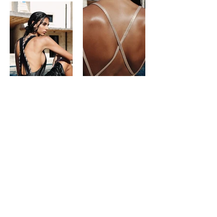
DryCri.
Shop All