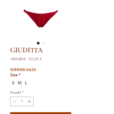
GIUDITTA
Standardpreis
Sale-
 181,00 € 
153,85 €
Preis
SUMMER SALES
Size
*
S
M
L
Anzahl
*