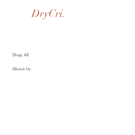
DryCri.
Shop All
About Us
Contatti
Guida alle Taglie
Spedizioni & Resi
Termini e Condizioni