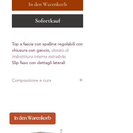
In den Warenkorb
Sofortkauf
Top a fascia con spalline regolabili con
chiusura con gancio,
dotato di
imbottitura interna estraibile;
Slip fisso con dettagli laterali
Composizione e cura
Realizzato in Italia con materiali di alta qualità.
Per mantenere forma e luminosità nel tempo,
consigliamo lavaggio delicato*
In den Warenkorb
Composizione: 80%pa 20%ea