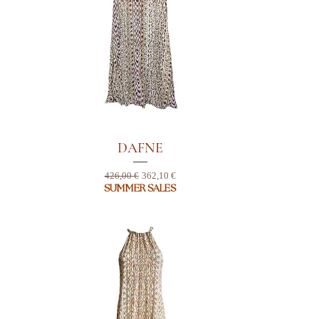
DAFNE
Standardpreis
Sale-Preis
426,00 €
362,10 €
SUMMER SALES