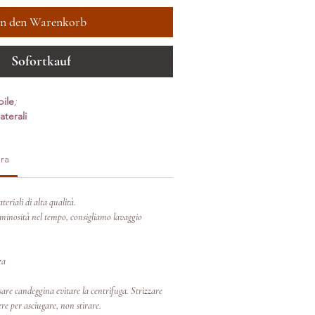
In den Warenkorb
Sofortkauf
bile
;
aterali
ra
teriali di alta qualità.
inosità nel tempo, consigliamo lavaggio
ea
re candeggina evitare la centrifuga. Strizzare
re per asciugare, non stirare.