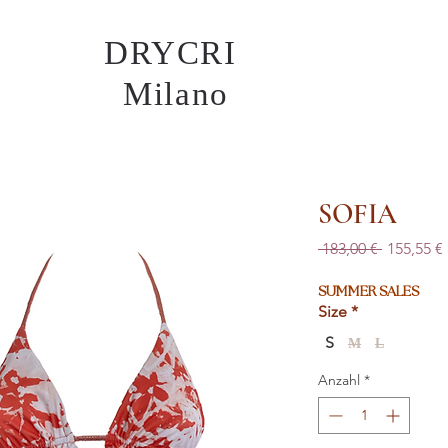
DRYCRI
Milano
SOFIA
Standard
 183,00 € 
155,55 €
SUMMER SALES
Size
*
S
M
L
Anzahl
*