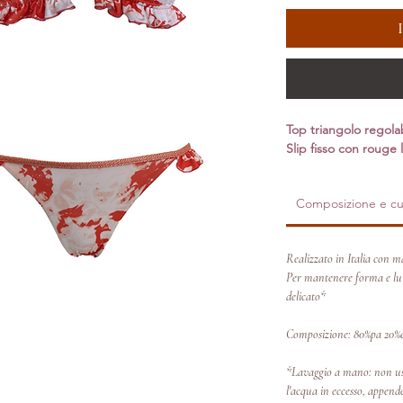
Top triangolo regola
Slip fisso con rouge l
Composizione e cu
Realizzato in Italia con ma
Per mantenere forma e lum
delicato*
Composizione: 80%pa 20%
*Lavaggio a mano: non usa
l'acqua in eccesso, appende