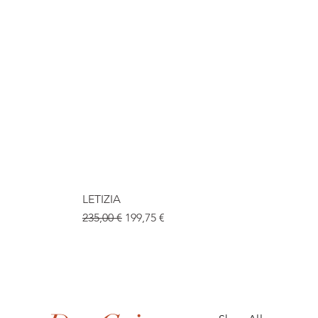
LETIZIA
Standardpreis
Sale-Preis
235,00 €
199,75 €
.