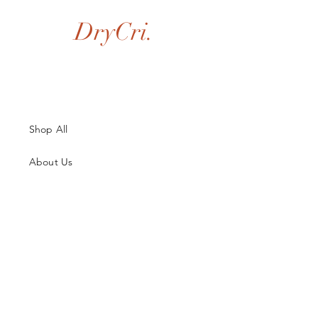
DryCri.
Shop All
About Us
Contatti
Guida alle Taglie
Spedizioni & Resi
Termini e Condizioni