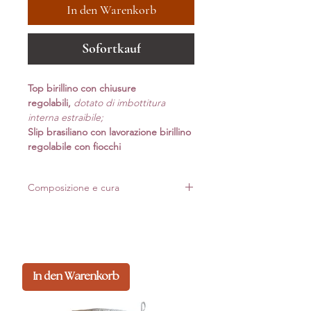
In den Warenkorb
Sofortkauf
Top birillino con chiusure
regolabili,
dotato di imbottitura
interna estraibile;
Slip brasiliano con lavorazione birillino
regolabile con fiocchi
Composizione e cura
Realizzato in Italia con materiali di alta qualità.
Per mantenere forma e luminosità nel tempo,
consigliamo lavaggio delicato*
Composizione: 80%pa 20%ea
In den Warenkorb
*Lavaggio a mano: non usare candeggina