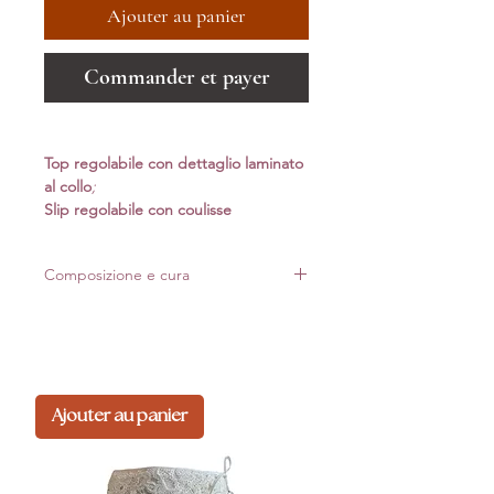
Ajouter au panier
Commander et payer
Top regolabile con dettaglio laminato
al collo
;
Slip regolabile con coulisse
Composizione e cura
Realizzato in Italia con materiali di alta qualità.
Per mantenere forma e luminosità nel tempo,
consigliamo lavaggio delicato*
Ajouter au panier
Composizione: 80%pa 20%ea
*Lavaggio a mano: non usare candeggina