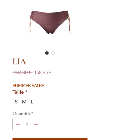
LIA
Prix
Prix
 187,00 € 
158,95 €
original
promotionnel
SUMMER SALES
Taille
*
S
M
L
Quantité
*