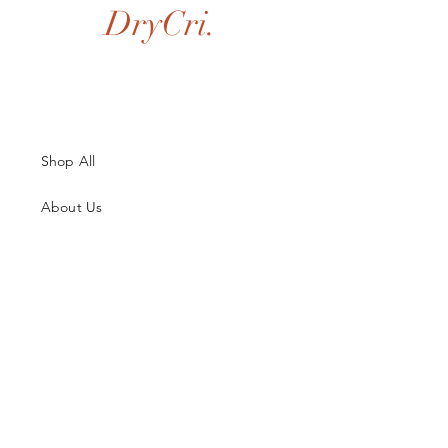
DryCri.
Shop All
About Us
Contatti
Guida alle Taglie
Spedizioni & Resi
Termini e Condizioni