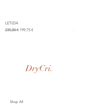
LETIZIA
ISABEL
Prix original
Prix promotionnel
Prix original
235,00 €
199,75 €
190,00 €
DryCri.
Shop All