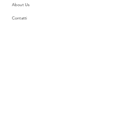
About Us
Contatti
Guida alle Taglie
Spedizioni & Resi
Termini e Condizioni
Metodi di Pagamento
Facebook
Instagram