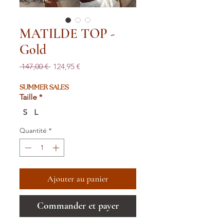
MATILDE TOP -
Gold
Prix
Prix
 147,00 € 
124,95 €
original
promotionnel
SUMMER SALES
Taille
*
S
L
Quantité
*
Ajouter au panier
Commander et payer