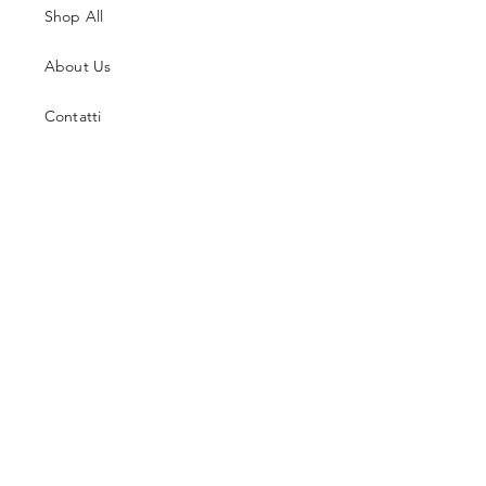
Shop All
About Us
Contatti
Guida alle Taglie
Spedizioni & Resi
Termini e Condizioni
Metodi di Pagamento
Facebook