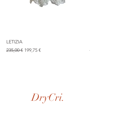
LETIZIA
ISABEL
Prix original
Prix promotionnel
Prix original
235,00 €
199,75 €
190,00 €
DryCri.