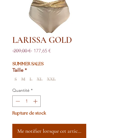
LARISSA GOLD
Prix
Prix
 209,00 € 
177,65 €
original
promotionnel
SUMMER SALES
Taille
*
S
M
L
XL
XXL
Quantité
*
Rupture de stock
Me notifier lorsque cet article est disponible