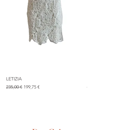
LETIZIA
ISABEL
Prix original
Prix promotionnel
Prix original
235,00 €
199,75 €
190,00 €