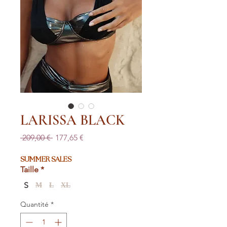
LARISSA BLACK
Prix
Prix
 209,00 € 
177,65 €
original
promotionnel
SUMMER SALES
Taille
*
S
M
L
XL
Quantité
*