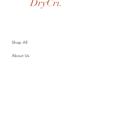
DryCri.
Shop All
About Us
Contatti
Guida alle Taglie
Spedizioni & Resi
Termini e Condizioni
Metodi di Pagamento