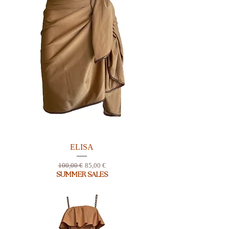
ELISA
Prix original
Prix promotionnel
100,00 €
85,00 €
SUMMER SALES