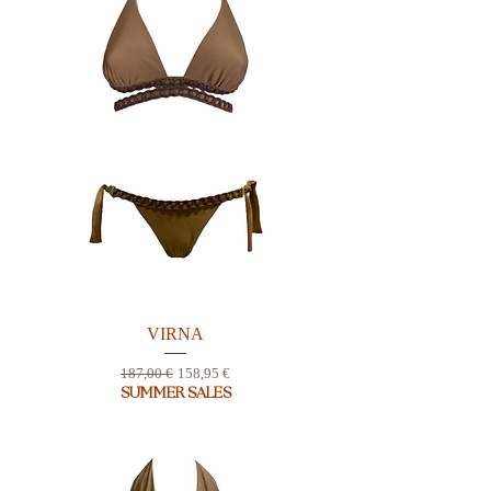
VIRNA
Prix original
Prix promotionnel
187,00 €
158,95 €
SUMMER SALES