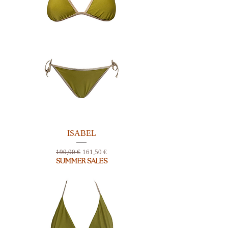
ISABEL
Prix original
Prix promotionnel
190,00 €
161,50 €
SUMMER SALES