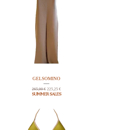
GELSOMINO
Prix original
Prix promotionnel
265,00 €
225,25 €
SUMMER SALES