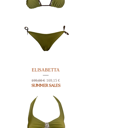
ELISABETTA
Prix original
Prix promotionnel
199,00 €
169,15 €
SUMMER SALES