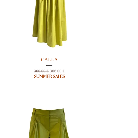
CALLA
Prix original
Prix promotionnel
360,00 €
306,00 €
SUMMER SALES