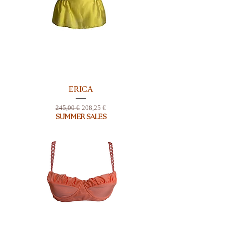
ERICA
Prix original
Prix promotionnel
245,00 €
208,25 €
SUMMER SALES