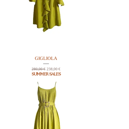
GIGLIOLA
Prix original
Prix promotionnel
280,00 €
238,00 €
SUMMER SALES