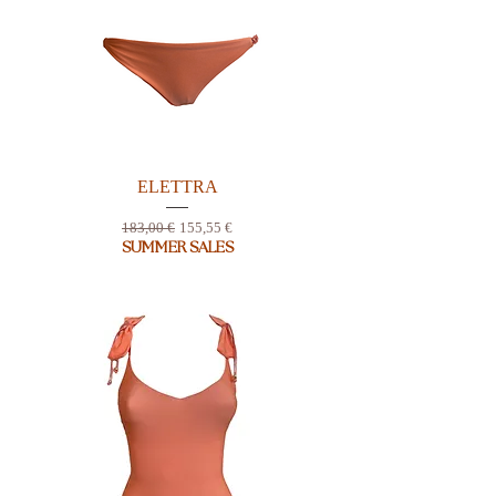
ELETTRA
Prix original
Prix promotionnel
183,00 €
155,55 €
SUMMER SALES