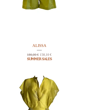
ALISSA
Prix original
Prix promotionnel
186,00 €
158,10 €
SUMMER SALES