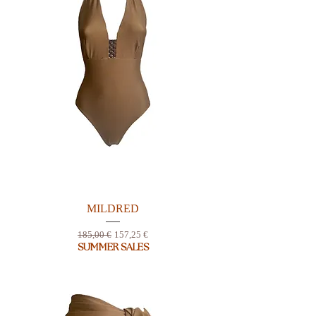
MILDRED
Prix original
Prix promotionnel
185,00 €
157,25 €
SUMMER SALES