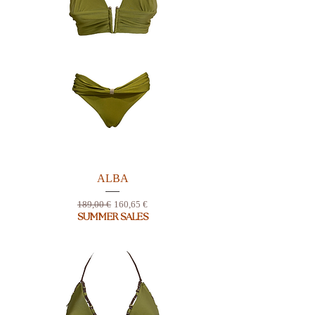
ALBA
Prix original
Prix promotionnel
189,00 €
160,65 €
SUMMER SALES