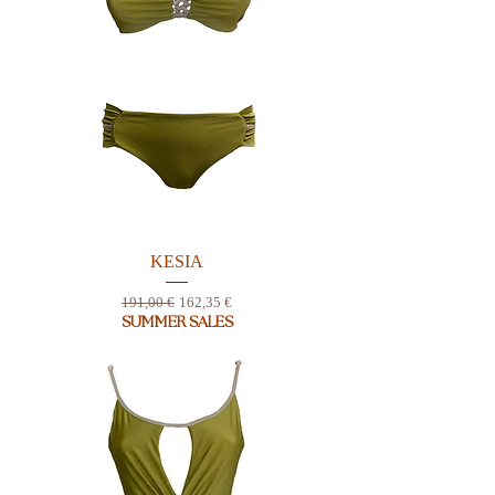
KESIA
Prix original
Prix promotionnel
191,00 €
162,35 €
SUMMER SALES