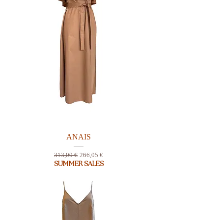
ANAIS
Prix original
Prix promotionnel
313,00 €
266,05 €
SUMMER SALES