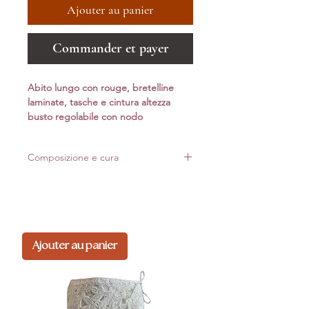
Ajouter au panier
Commander et payer
Abito lungo con rouge, bretelline
laminate, tasche e cintura altezza
busto regolabile con nodo
Composizione e cura
Realizzato in Italia con materiali di alta qualità.
Per mantenere forma e luminosità nel tempo,
consigliamo lavaggio delicato*
Composizione: 100% Lyocell
Ajouter au panier
*Lavaggio a mano: non usare candeggina
evitare la centrifuga. Strizzare l'acqua in
eccesso, appendere per asciugare, non stirare.