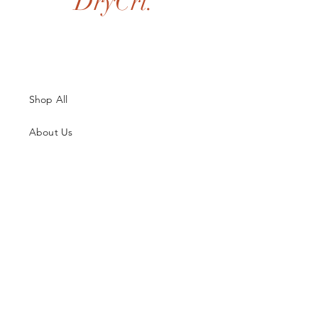
DryCri.
Shop All
About Us
Contatti
Guida alle Taglie
Spedizioni & Resi
Termini e Condizioni
Metodi di Pagamento