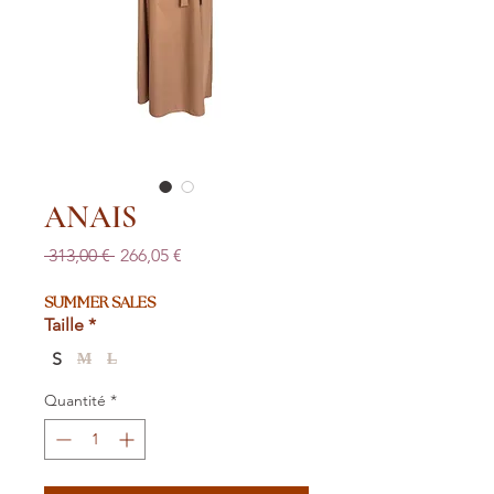
ANAIS
Prix
Prix
 313,00 € 
266,05 €
original
promotionnel
SUMMER SALES
Taille
*
S
M
L
Quantité
*