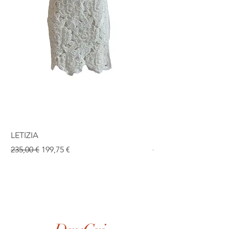
LETIZIA
ISABEL
Prix original
Prix promotionnel
Prix original
235,00 €
199,75 €
190,00 €