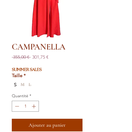
CAMPANELLA
Prix
Prix
 355,00 € 
301,75 €
original
promotionnel
SUMMER SALES
Taille
*
S
M
L
Quantité
*
Ajouter au panier