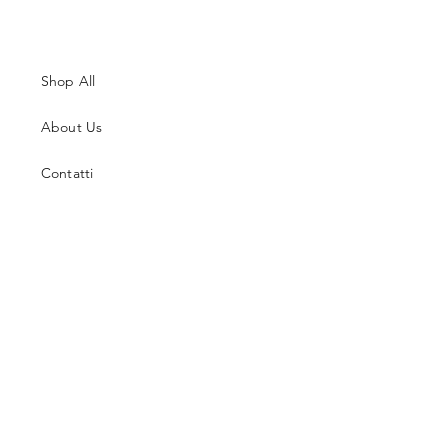
Shop All
About Us
Contatti
Guida alle Taglie
Spedizioni & Resi
Termini e Condizioni
Metodi di Pagamento