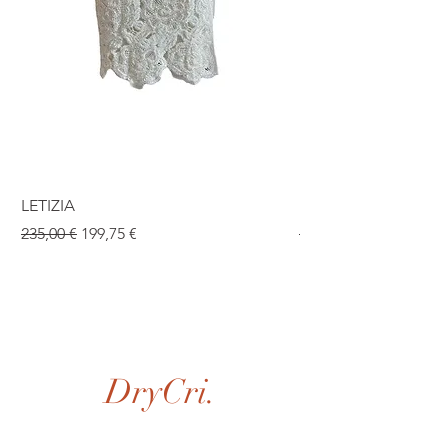
LETIZIA
ISABEL
Prix original
Prix promotionnel
Prix original
235,00 €
199,75 €
190,00 €
DryCri.