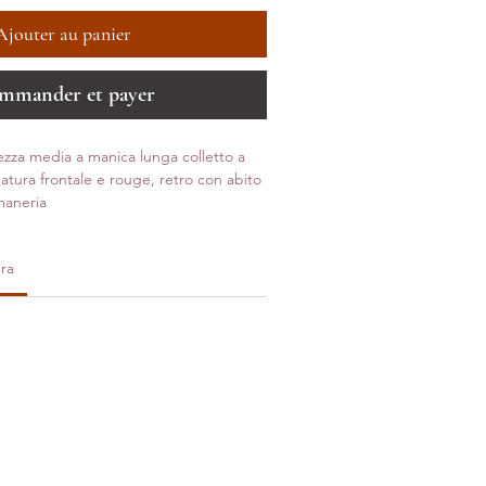
Ajouter au panier
mmander et payer
zza media a manica lunga colletto a
tura frontale e rouge, retro con abito
maneria
ra