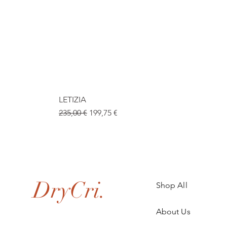
LETIZIA
Prix original
Prix promotionnel
235,00 €
199,75 €
.
DryCri.
Shop All
About Us