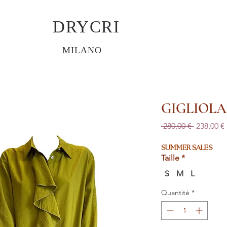
DRYCRI
MILANO
GIGLIOLA
Prix
 280,00 € 
238,00 €
original
SUMMER SALES
Taille
*
S
M
L
Quantité
*