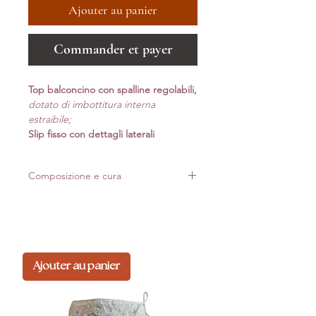
Ajouter au panier
Commander et payer
Top balconcino con spalline regolabili,
dotato di imbottitura interna
estraibile;
Slip fisso con dettagli laterali
Composizione e cura
Realizzato in Italia con materiali di alta qualità.
Per mantenere forma e luminosità nel tempo,
consigliamo lavaggio delicato*
Ajouter au panier
Composizione: 80%pa 20%ea
*Lavaggio a mano: non usare candeggina