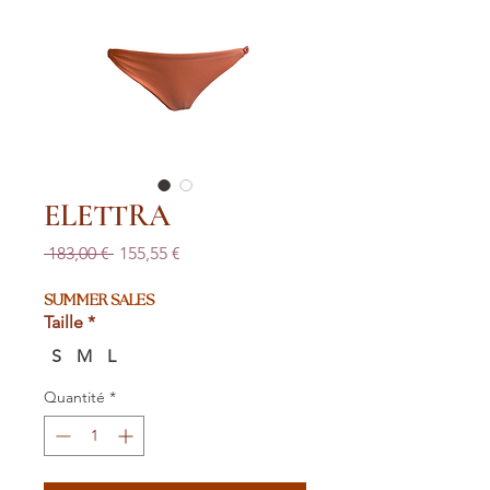
ELETTRA
Prix
Prix
 183,00 € 
155,55 €
original
promotionnel
SUMMER SALES
Taille
*
S
M
L
Quantité
*