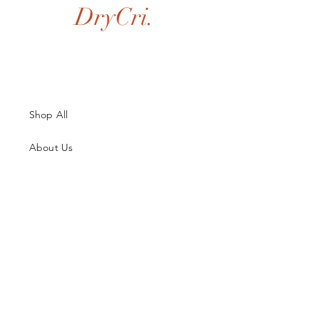
DryCri.
Shop All
About Us
Contatti
Guida alle Taglie
Spedizioni & Resi
Termini e Condizioni