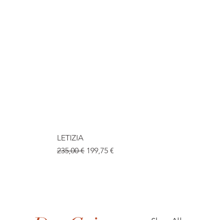
LETIZIA
Prix original
Prix promotionnel
235,00 €
199,75 €
.