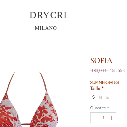
DRYCRI
MILANO
SOFIA
Prix
 183,00 € 
155,55 €
original
SUMMER SALES
Taille
*
S
M
L
Quantité
*