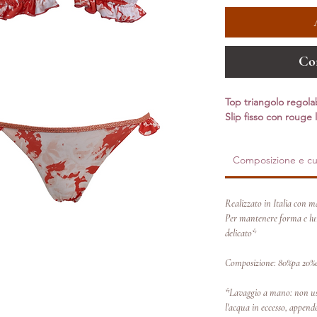
Co
Top triangolo regola
Slip fisso con rouge l
Composizione e cu
Realizzato in Italia con ma
Per mantenere forma e lum
delicato*
Composizione: 80%pa 20%
*Lavaggio a mano: non usa
l'acqua in eccesso, appende