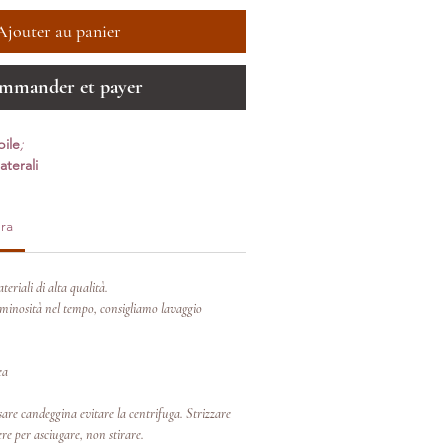
Ajouter au panier
mmander et payer
bile
;
aterali
ra
teriali di alta qualità.
inosità nel tempo, consigliamo lavaggio
ea
re candeggina evitare la centrifuga. Strizzare
re per asciugare, non stirare.