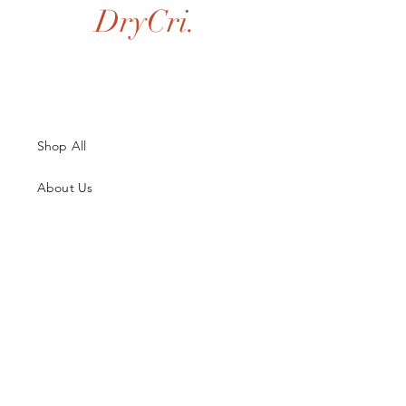
DryCri.
Shop All
About Us
Contatti
Guida alle Taglie
Spedizioni & Resi
Termini e Condizioni