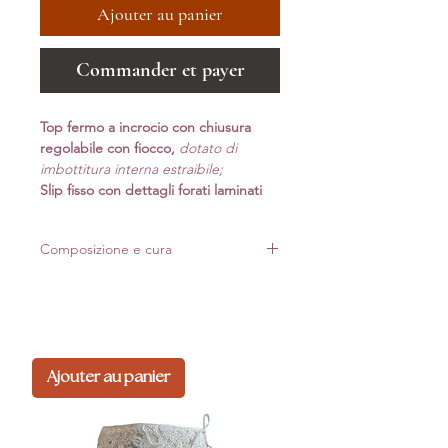
Ajouter au panier
Commander et payer
Top fermo a incrocio con chiusura
regolabile con fiocco,
dotato di
imbottitura interna estraibile;
Slip fisso con dettagli forati laminati
Composizione e cura
Realizzato in Italia con materiali di alta qualità.
Per mantenere forma e luminosità nel tempo,
consigliamo lavaggio delicato*
Ajouter au panier
Composizione: 80%pa 20%ea
*Lavaggio a mano: non usare candeggina