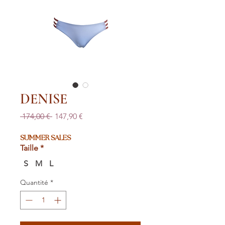
DENISE
Prix
Prix
 174,00 € 
147,90 €
original
promotionnel
SUMMER SALES
Taille
*
S
M
L
Quantité
*