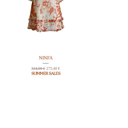
NINFA
Prix original
Prix promotionnel
324,00 €
275,40 €
SUMMER SALES