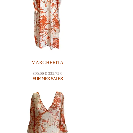
MARGHERITA
Prix original
Prix promotionnel
395,00 €
335,75 €
SUMMER SALES