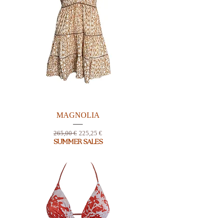
MAGNOLIA
Prix original
Prix promotionnel
265,00 €
225,25 €
SUMMER SALES