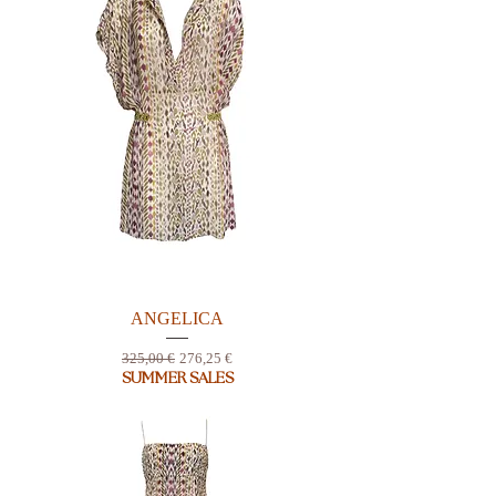
ANGELICA
Prix original
Prix promotionnel
325,00 €
276,25 €
SUMMER SALES