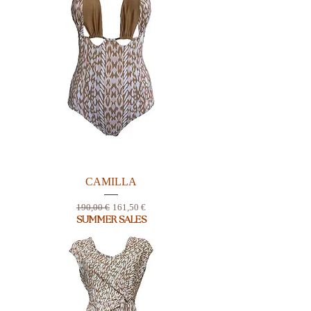
CAMILLA
Prix original
Prix promotionnel
190,00 €
161,50 €
SUMMER SALES