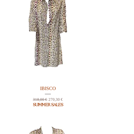
IBISCO
Prix original
Prix promotionnel
318,00 €
270,30 €
SUMMER SALES