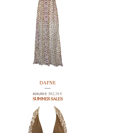
DAFNE
Prix original
Prix promotionnel
426,00 €
362,10 €
SUMMER SALES