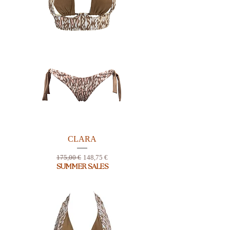
CLARA
Prix original
Prix promotionnel
175,00 €
148,75 €
SUMMER SALES