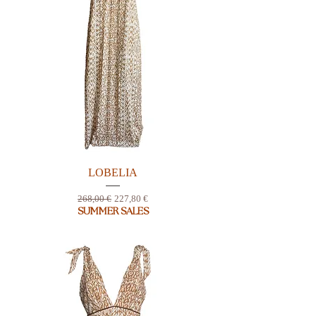
LOBELIA
Prix original
Prix promotionnel
268,00 €
227,80 €
SUMMER SALES