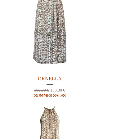
ORNELLA
Prix original
Prix promotionnel
180,00 €
153,00 €
SUMMER SALES