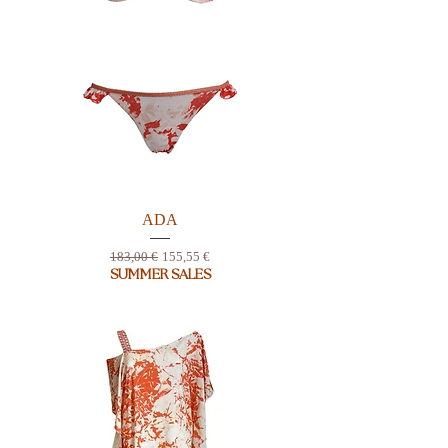
ADA
Prix original
Prix promotionnel
183,00 €
155,55 €
SUMMER SALES