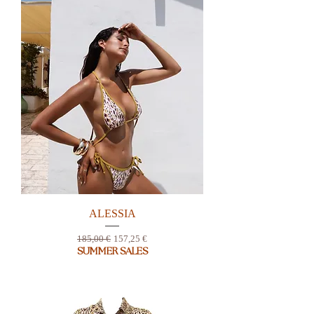
ALESSIA
Prix original
Prix promotionnel
185,00 €
157,25 €
SUMMER SALES