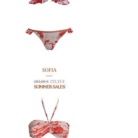
SOFIA
Prix original
Prix promotionnel
183,00 €
155,55 €
SUMMER SALES