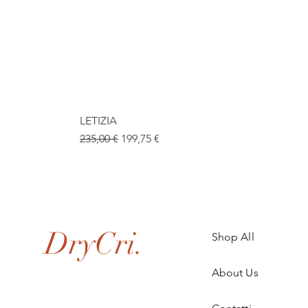
LETIZIA
Prix original
Prix promotionnel
235,00 €
199,75 €
.
DryCri.
Shop All
About Us