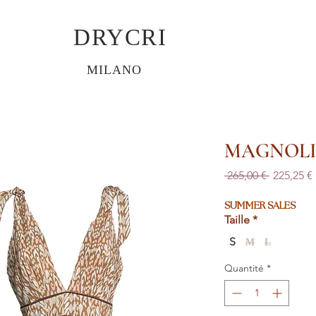
DRYCRI
MILANO
MAGNOL
Prix
 265,00 € 
225,25 €
original
SUMMER SALES
Taille
*
S
M
L
Quantité
*