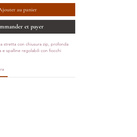
Ajouter au panier
mmander et payer
ita stretta con chiusura zip, profonda
a e spalline regolabili con fiocchi
ra