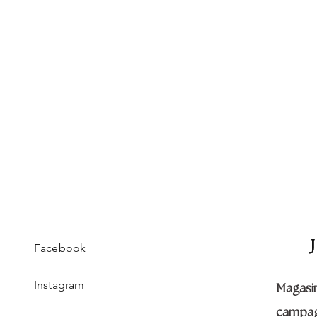
ISABEL
Prix original
Prix pr
190,00 €
161,50 
Facebook
Instagram
Magasi
campa