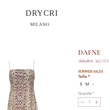
DRYCRI
MILANO
DAFNE
Prix
 426,00 € 
362,10 €
original
SUMMER SALES
Taille
*
S
M
L
Quantité
*