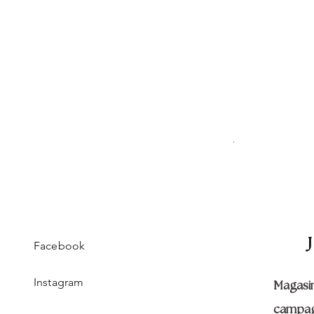
ISABEL
Prix original
Prix pr
190,00 €
161,50 
Facebook
Instagram
Magasi
campa