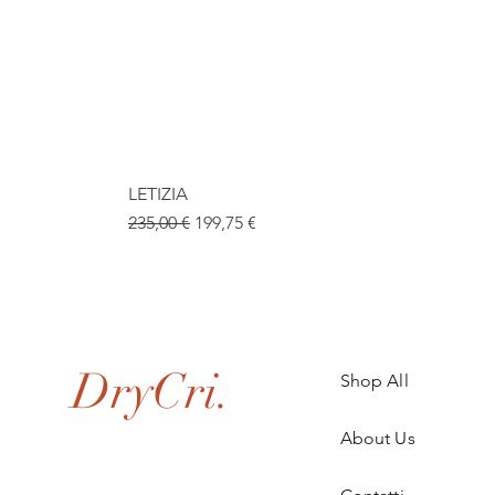
LETIZIA
Prix original
Prix promotionnel
235,00 €
199,75 €
.
DryCri.
Shop All
About Us