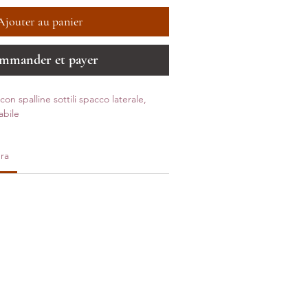
Ajouter au panier
mmander et payer
con spalline sottili spacco laterale,
abile
ra