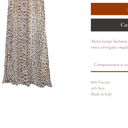
Co
Abito lungo fantasia 
retro stringato regol
Composizione e cu
80% Viscosa
20% Seta
Made in Italy