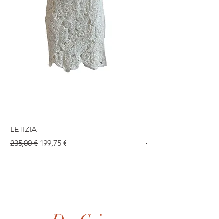
LETIZIA
ISABEL
Prix original
Prix promotionnel
Prix original
235,00 €
199,75 €
190,00 €