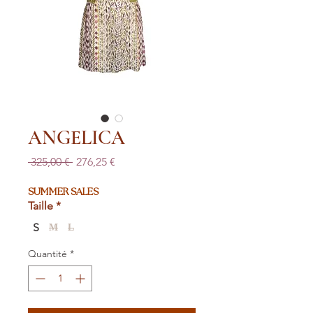
ANGELICA
Prix
Prix
 325,00 € 
276,25 €
original
promotionnel
SUMMER SALES
Taille
*
S
M
L
Quantité
*