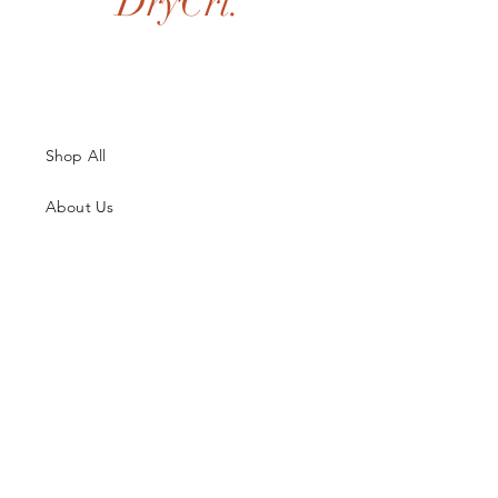
DryCri.
Shop All
About Us
Contatti
Guida alle Taglie
Spedizioni & Resi
Termini e Condizioni
Metodi di Pagamento