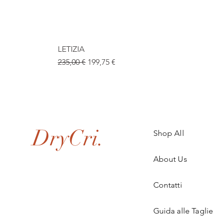
LETIZIA
Standardpreis
Sale-Preis
235,00 €
199,75 €
.
DryCri.
Shop All
About Us
Contatti
Guida alle Taglie