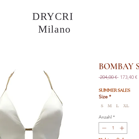
DRYCRI
Milano
BOMBAY 
Standard
 204,00 € 
173,40 €
SUMMER SALES
Size
*
S
M
L
XL
Anzahl
*