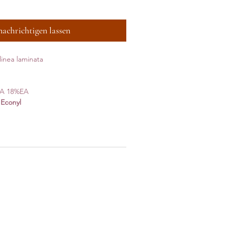
nachrichtigen lassen
inea laminata
PA 18%EA
e
Econyl