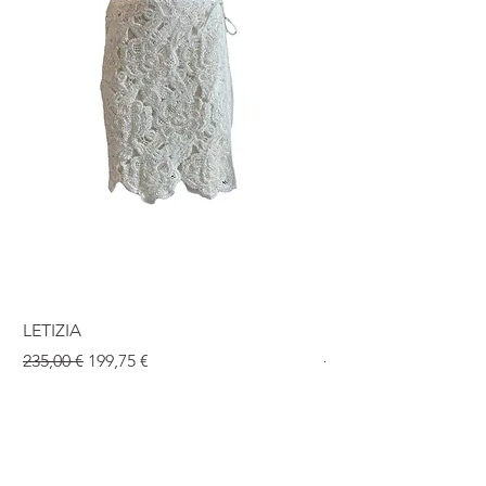
LETIZIA
ISABEL
Standardpreis
Sale-Preis
Standardpreis
235,00 €
199,75 €
190,00 €