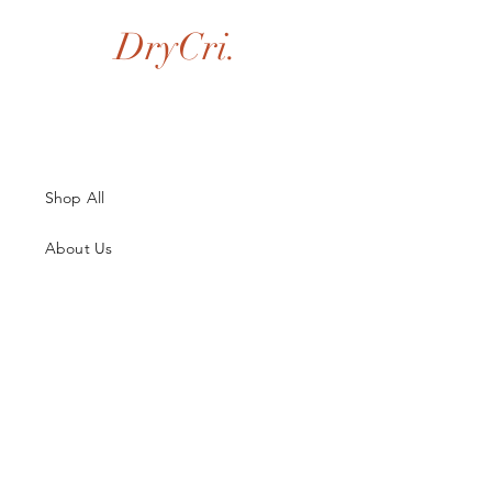
DryCri.
Shop All
About Us
Contatti
Guida alle Taglie
Spedizioni & Resi
Termini e Condizioni