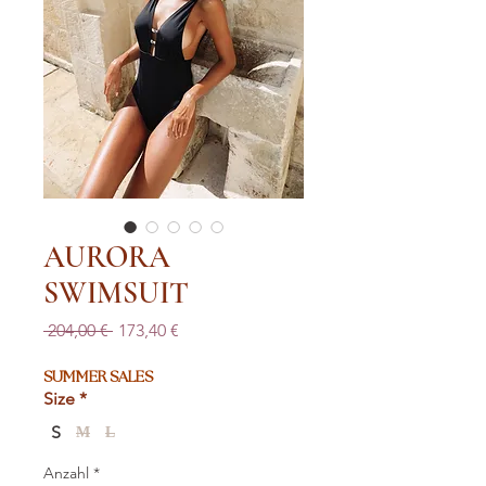
AURORA
SWIMSUIT
Standardpreis
Sale-
 204,00 € 
173,40 €
Preis
SUMMER SALES
Size
*
S
M
L
Anzahl
*