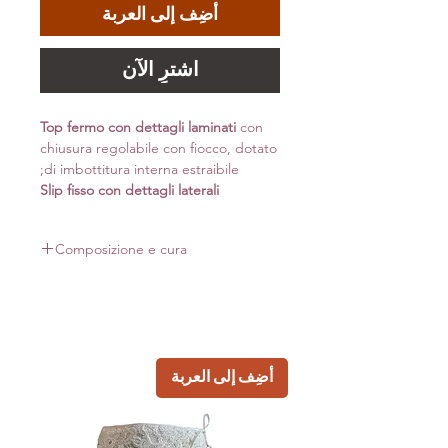
أضِف إلى العربة
اشترِ الآن
Top fermo con dettagli laminati
con
chiusura regolabile con fiocco, dotato
di imbottitura interna estraibile;
Slip fisso con dettagli laterali
Composizione e cura
Composizione:
82% pa 18% ea polyamide recyclate econyl
Capo dotato di imbottitura interna estraibile
Si consiglia lavaggio a mano, non usare
أضِف إلى العربة
candeggina evitare la centrifuga. Strizzare
l'acqua in eccesso, appendere per asciugare, non
stirare.