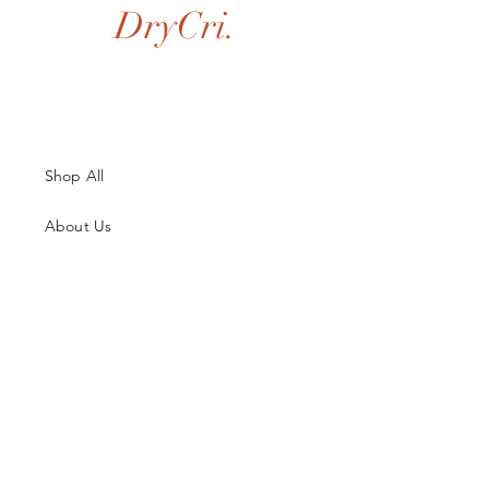
DryCri.
Shop All
About Us
Contatti
Guida alle Taglie
Spedizioni & Resi
Termini e Condizioni