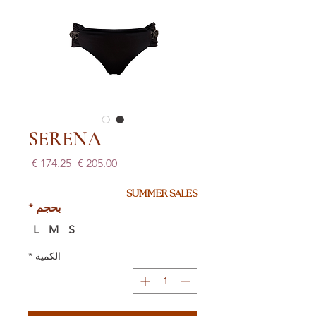
SERENA
سعر
سعر
 ‏205.00 € 
عادي
البيع
SUMMER SALES
بحجم
*
L
M
S
الكمية
*