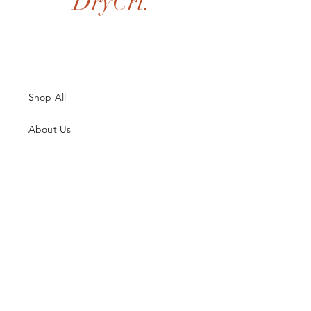
DryCri.
Shop All
About Us
Contatti
Guida alle Taglie
Spedizioni & Resi
Termini e Condizioni
Metodi di Pagamento