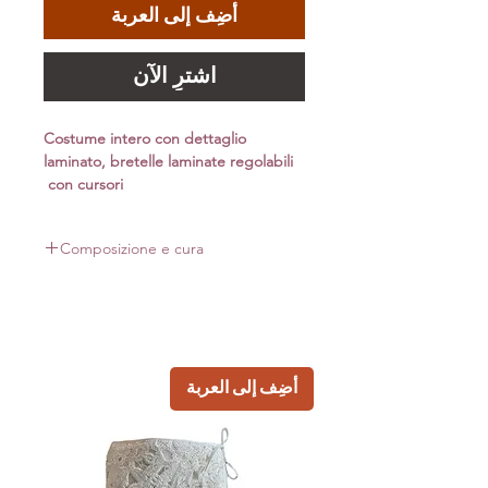
أضِف إلى العربة
اشترِ الآن
Costume intero con dettaglio
laminato, bretelle laminate regolabili
con cursori
Composizione e cura
Composizione:
82% pa 18% ea polyamide recyclate econyl
Capo dotato di imbottitura interna estraibile
Si consiglia lavaggio a mano, non usare
أضِف إلى العربة
candeggina evitare la centrifuga. Strizzare
l'acqua in eccesso, appendere per asciugare, non
stirare.