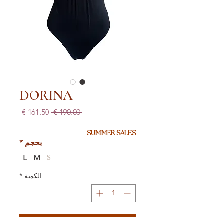
DORINA
سعر
سعر
 ‏190.00 € 
عادي
البيع
SUMMER SALES
بحجم
*
L
M
S
الكمية
*