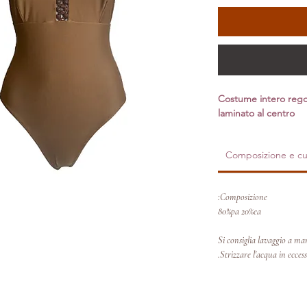
Costume intero regola
laminato al centro
Composizione e cu
Composizione:
80%pa 20%ea
Si consiglia lavaggio a ma
Strizzare l'acqua in ecces