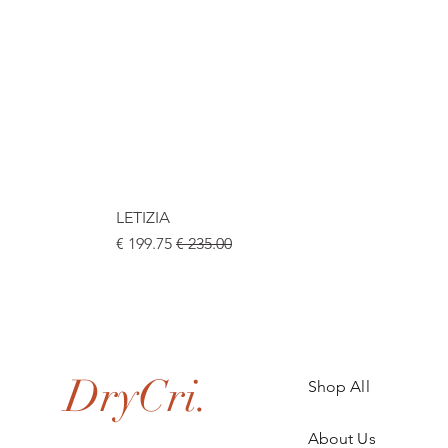
LETIZIA
سعر عادي
سعر البيع
.
DryCri.
Shop All
About Us