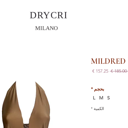
DRYCRI
MILANO
MILDRED
سعر
سعر
 ‏185.00 € 
عادي
البيع
بحجم
*
L
M
S
الكمية
*