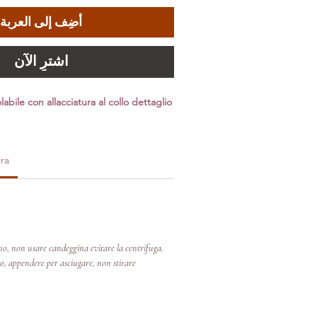
أضِف إلى العربة
اشترِ الآن
bile con allacciatura al collo dettaglio
ra
no, non usare candeggina evitare la centrifuga.
so, appendere per asciugare, non stirare.