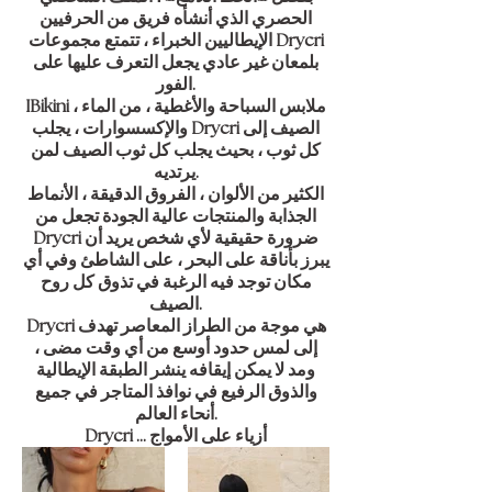
الحصري الذي أنشأه فريق من الحرفيين
الإيطاليين الخبراء ، تتمتع مجموعات Drycri
بلمعان غير عادي يجعل التعرف عليها على
الفور.
IBikini ، ملابس السباحة والأغطية ، من الماء
والإكسسوارات ، يجلب Drycri الصيف إلى
كل ثوب ، بحيث يجلب كل ثوب الصيف لمن
يرتديه.
الكثير من الألوان ، الفروق الدقيقة ، الأنماط
الجذابة والمنتجات عالية الجودة تجعل من
Drycri ضرورة حقيقية لأي شخص يريد أن
يبرز بأناقة على البحر ، على الشاطئ وفي أي
مكان توجد فيه الرغبة في تذوق كل روح
الصيف.
Drycri هي موجة من الطراز المعاصر تهدف
إلى لمس حدود أوسع من أي وقت مضى ،
ومد لا يمكن إيقافه ينشر الطبقة الإيطالية
والذوق الرفيع في نوافذ المتاجر في جميع
أنحاء العالم.
Drycri ... أزياء على الأمواج