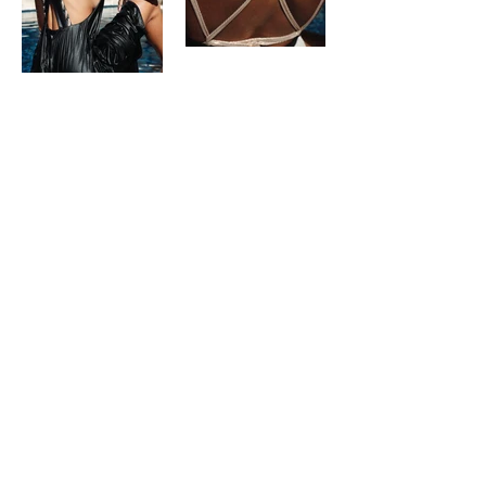
DryCri.
Shop All
About Us
Contatti
Guida alle Taglie