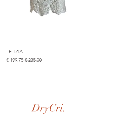
LETIZIA
سعر عادي
سعر البيع
DryCri.