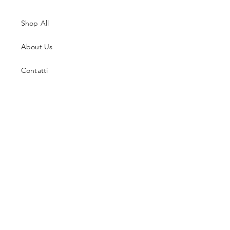
Shop All
About Us
Contatti
Guida alle Taglie
Spedizioni & Resi
Termini e Condizioni
Metodi di Pagamento
Facebook