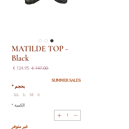
MATILDE TOP -
Black
سعر
سعر
 ‏147.00 € 
عادي
البيع
SUMMER SALES
بحجم
*
XL
L
M
S
الكمية
*
غير متوفر