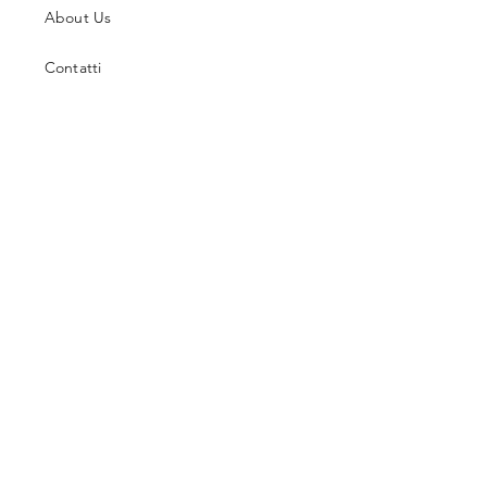
About Us
Contatti
Guida alle Taglie
Spedizioni & Resi
Termini e Condizioni
Metodi di Pagamento
Facebook
Instagram