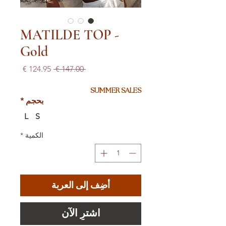
MATILDE TOP -
Gold
سعر
سعر
 ‏147.00 € 
عادي
البيع
SUMMER SALES
بحجم
*
L
S
الكمية
*
أضِف إلى العربة
اشترِ الآن