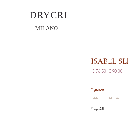
DRYCRI
MILANO
ISABEL SL
سعر
سعر
 ‏90.00 € 
عادي
البيع
بحجم
*
L
XL
M
S
الكمية
*