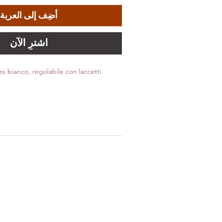
أضِف إلى العربة
اشترِ الآن
tes bianco, regolabile con laccetti