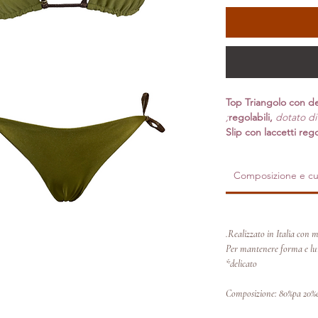
Top Triangolo con de
regolabili,
dotato di 
Slip con laccetti rego
Composizione e cu
Realizzato in Italia con ma
Per mantenere forma e lum
delicato*
Composizione: 80%pa 20%