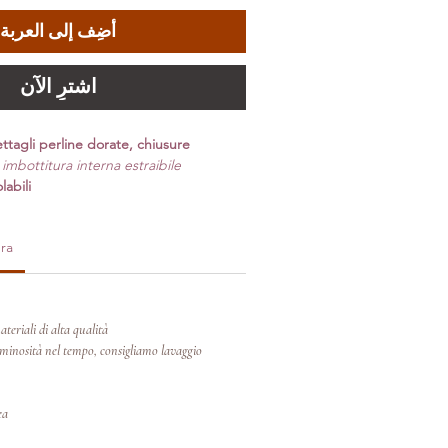
أضِف إلى العربة
اشترِ الآن
ttagli perline dorate, chiusure
imbottitura interna estraibile;
labili
ra
teriali di alta qualità.
inosità nel tempo, consigliamo lavaggio
ea