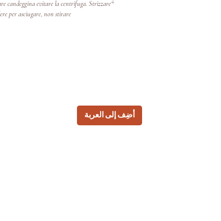
e candeggina evitare la centrifuga. Strizzare
ere per asciugare, non stirare.
أضِف إلى العربة