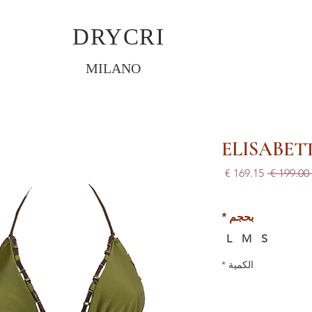
DRYCRI
MILANO
ELISABET
سعر
سعر
 ‏199.00 € 
عادي
البيع
بحجم
*
L
M
S
الكمية
*