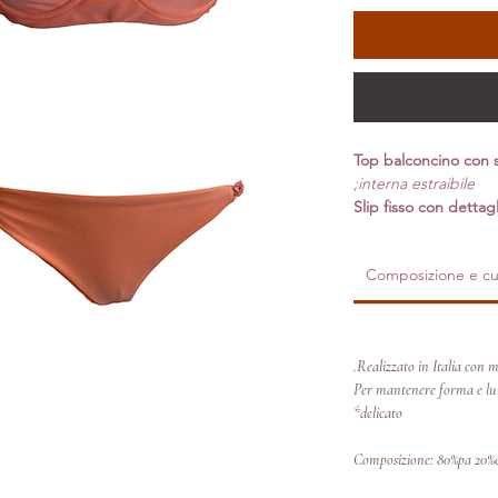
Top balconcino con s
interna estraibile;
Slip fisso con dettagli
Composizione e cu
Realizzato in Italia con ma
Per mantenere forma e lum
delicato*
Composizione: 80%pa 20%