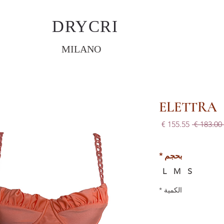
DRYCRI
MILANO
ELETTRA
سعر
سعر
 ‏183.00 € 
عادي
البيع
بحجم
*
L
M
S
الكمية
*