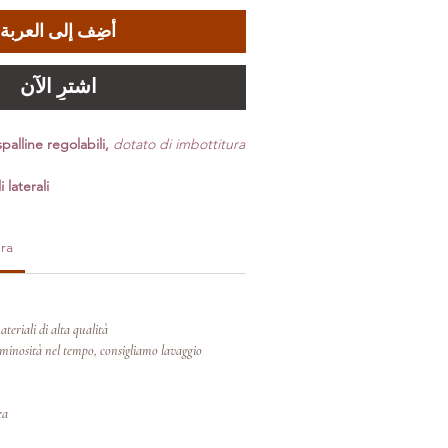
أضِف إلى العربة
اشترِ الآن
palline regolabili,
dotato di imbottitura
 laterali
ra
teriali di alta qualità.
inosità nel tempo, consigliamo lavaggio
ea