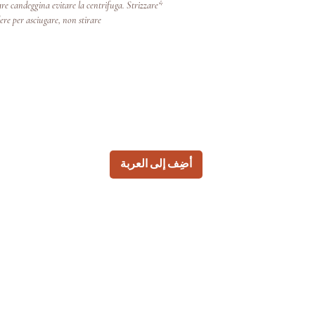
e candeggina evitare la centrifuga. Strizzare
ere per asciugare, non stirare.
أضِف إلى العربة