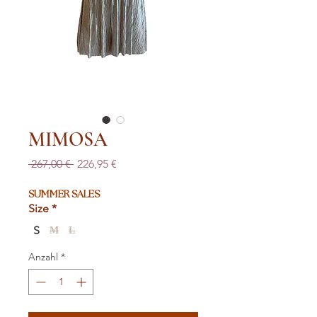
MIMOSA
Standardpreis
Sale-
 267,00 € 
226,95 €
Preis
SUMMER SALES
Size
*
S
M
L
Anzahl
*