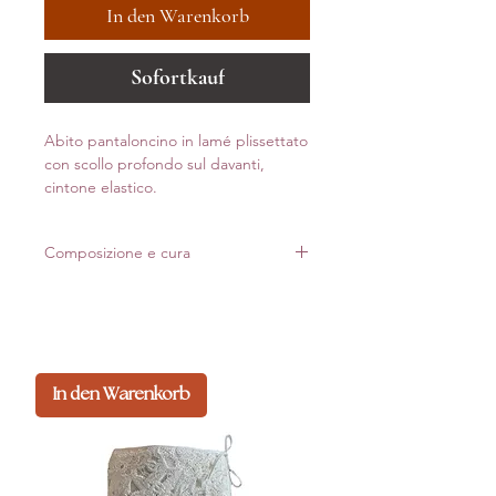
In den Warenkorb
Sofortkauf
Abito pantaloncino in lamé plissettato
con scollo profondo sul davanti,
cintone elastico.
Composizione e cura
92% PES
8%SP
Made in Italy
In den Warenkorb