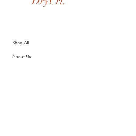
DryCri.
Shop All
About Us
Contatti
Guida alle Taglie
Spedizioni & Resi
Termini e Condizioni
Metodi di Pagamento