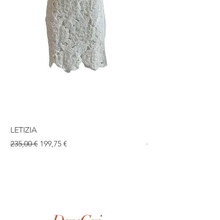
LETIZIA
ISABEL
Standardpreis
Sale-Preis
Standardpreis
235,00 €
199,75 €
190,00 €