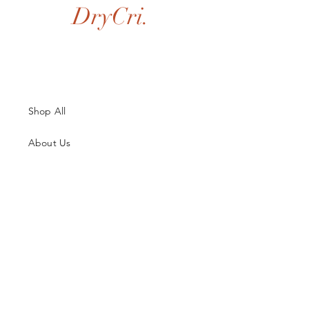
DryCri.
Shop All
About Us
Contatti
Guida alle Taglie
Spedizioni & Resi
Termini e Condizioni