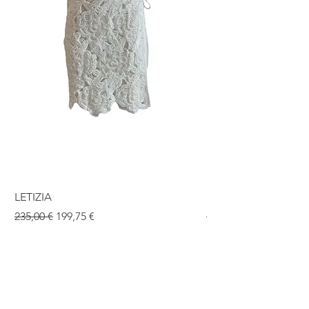
LETIZIA
ISABEL
Standardpreis
Sale-Preis
Standardpreis
235,00 €
199,75 €
190,00 €