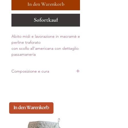
In den Warenkorb
Sofortkauf
Abito midi e lavorazione in macramè e
perline traforato
con scollo all'americana con dettaglio
passamaneria
Composizione e cura
70% CO
30% PL
Made in Italy
In den Warenkorb