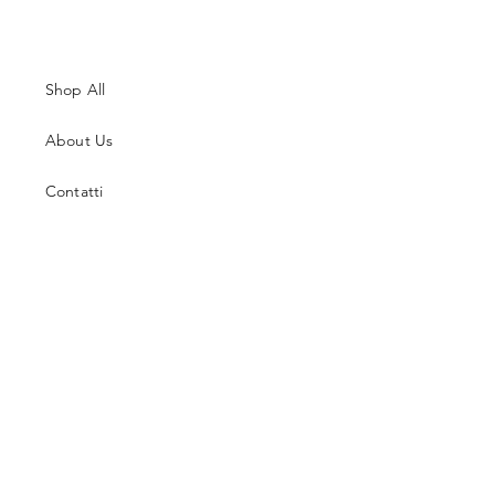
Shop All
About Us
Contatti
Guida alle Taglie
Spedizioni & Resi
Termini e Condizioni
Metodi di Pagamento