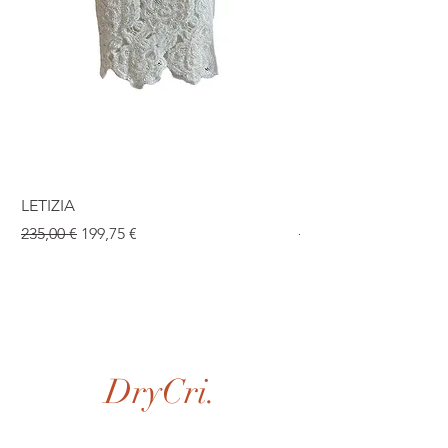
LETIZIA
ISABEL
Standardpreis
Sale-Preis
Standardpreis
235,00 €
199,75 €
190,00 €
DryCri.