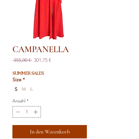
CAMPANELLA
Standardpreis
Sale-
 355,00 € 
301,75 €
Preis
SUMMER SALES
Size
*
S
M
L
Anzahl
*
In den Warenkorb