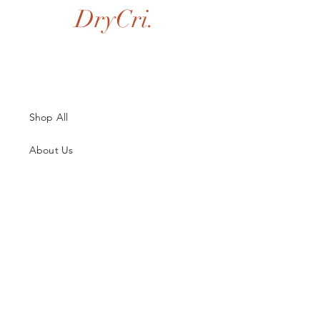
DryCri.
Shop All
About Us
Contatti
Guida alle Taglie
Spedizioni & Resi
Termini e Condizioni