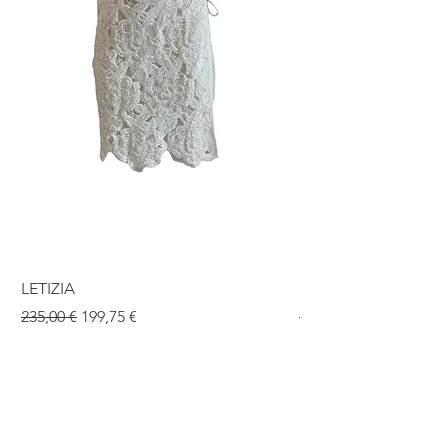
LETIZIA
ISABEL
Prix original
Prix promotionnel
Prix original
235,00 €
199,75 €
190,00 €