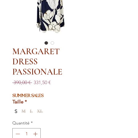
MARGARET
DRESS
PASSIONALE
Prix
Prix
 390,00 € 
331,50 €
original
promotionnel
SUMMER SALES
Taille
*
S
M
L
XL
Quantité
*