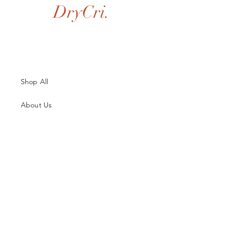
DryCri.
Shop All
About Us
Contatti
Guida alle Taglie
Spedizioni & Resi
Termini e Condizioni