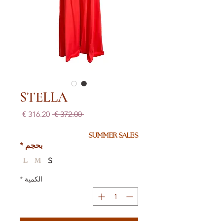
STELLA
سعر
سعر
 ‏372.00 € 
عادي
البيع
SUMMER SALES
بحجم
*
S
L
M
الكمية
*