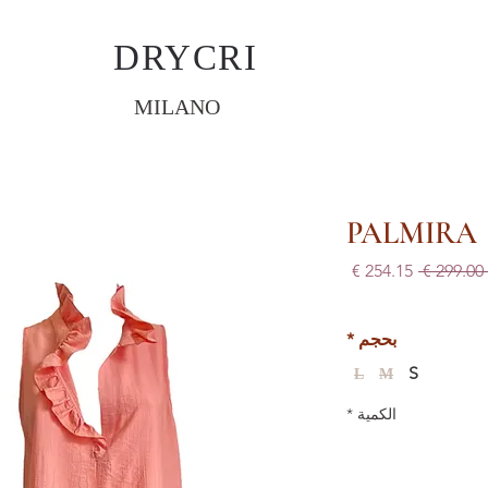
DRYCRI
MILANO
PALMIRA
سعر
سعر
 ‏299.00 € 
عادي
البيع
بحجم
*
S
L
M
الكمية
*