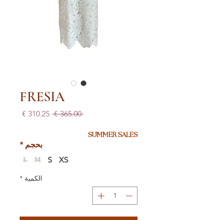
FRESIA
سعر
سعر
 ‏365.00 € 
عادي
البيع
SUMMER SALES
بحجم
*
S
XS
L
M
الكمية
*