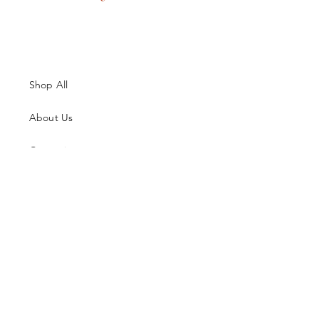
Shop All
About Us
Contatti
Guida alle Taglie
Spedizioni & Resi
Termini e Condizioni
Metodi di Pagamento