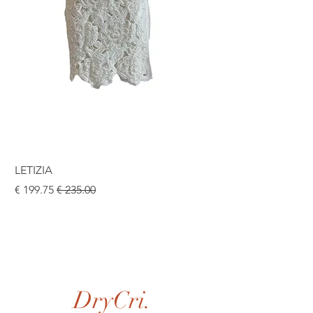
LETIZIA
سعر عادي
سعر البيع
DryCri.