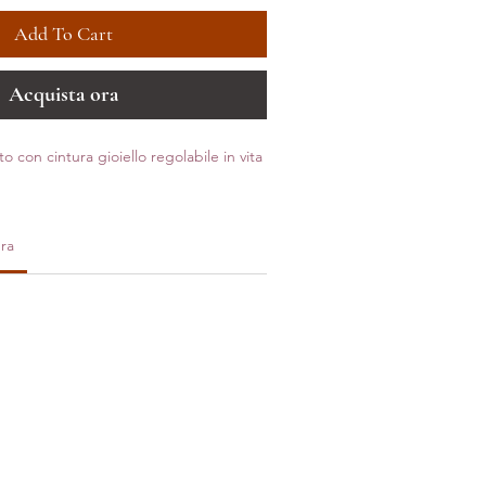
Add To Cart
Acquista ora
 con cintura gioiello regolabile in vita
ra