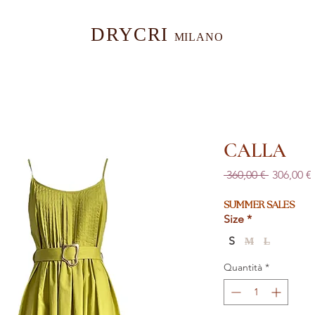
DRYCRI
MILANO
CALLA
Prezzo
 360,00 € 
306,00 €
regolare
SUMMER SALES
Size
*
S
M
L
Quantità
*