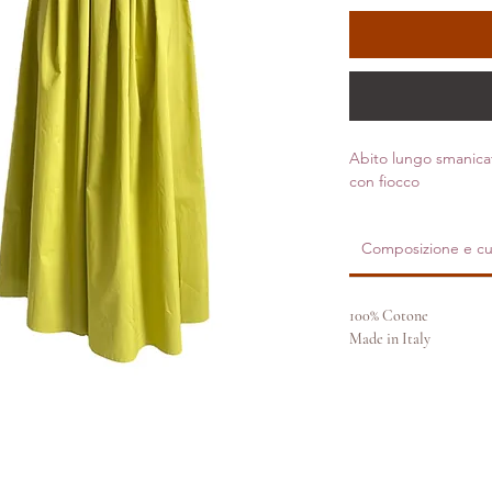
Abito lungo smanicato
con fiocco
Composizione e cu
100% Cotone
Made in Italy