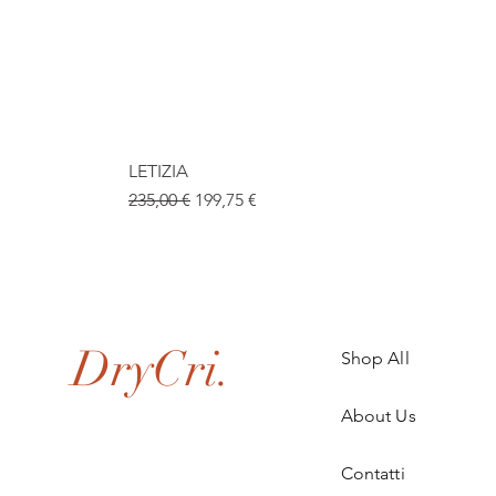
LETIZIA
Prezzo regolare
Prezzo scontato
235,00 €
199,75 €
.
DryCri.
Shop All
About Us
Contatti