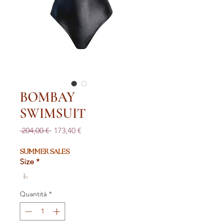
BOMBAY
SWIMSUIT
Prezzo
Prezzo
 204,00 € 
173,40 €
regolare
scontato
SUMMER SALES
Size
*
L
Quantità
*