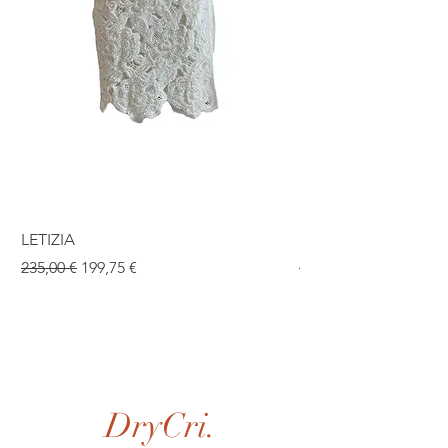
LETIZIA
ISABEL
Prezzo regolare
Prezzo scontato
Prezzo regolare
235,00 €
199,75 €
190,00 €
DryCri.